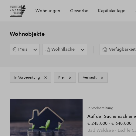
Wohnungen
Gewerbe
Kapitalanlage
Ausstattu
Wohnobjekte
Preis
Wohnfläche
Verfügbarkeit
Betreuun
Wohnkon
In Vorbereitung
frei
verkauft
3
Immobilientypen
In Vorbereitung
Auf der Suche nach ein
€ 245.000 - € 640.000
Bad Waldsee - Eschle C