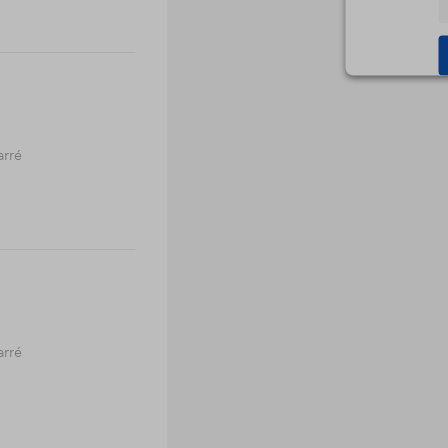
Powered b
arré
arré