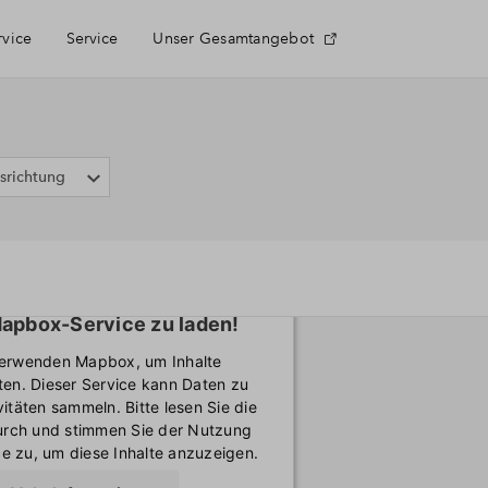
rvice
Service
Unser Gesamtangebot
Haeufig gestellte Fragen
srichtung
Kontakt
ötigen Ihre Zustimmung, um
apbox-Service zu laden!
verwenden Mapbox, um Inhalte
ten. Dieser Service kann Daten zu
vitäten sammeln. Bitte lesen Sie die
durch und stimmen Sie der Nutzung
e zu, um diese Inhalte anzuzeigen.