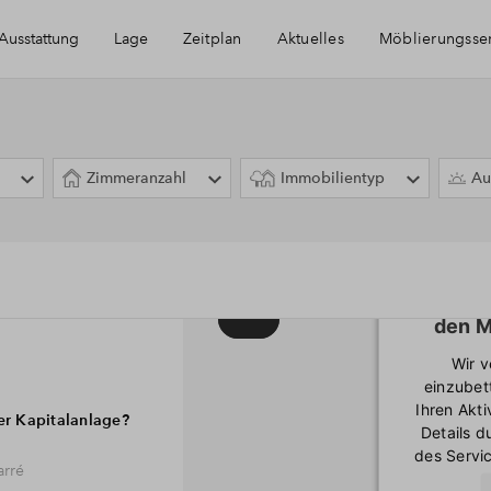
Ausstattung
Lage
Zeitplan
Aktuelles
Möblierungsse
ngsdetails
Erreichbarkeit
Zimmeranzahl
Immobilientyp
Au
gskonzept
Bad Waldsee
zept
Wir ben
den M
Wir 
einzubet
Ihren Akti
er Kapitalanlage?
Details 
des Servic
arré